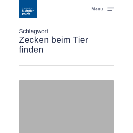
Skip
Menu
to
main
content
Schlagwort
Zecken beim Tier
finden