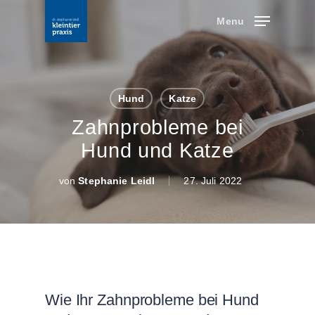
Skip
Menu
to
main
content
Hund
Katze
Zahnprobleme bei
Hund und Katze
von
Stephanie Leidl
27. Juli 2022
Wie Ihr Zahnprobleme bei Hund