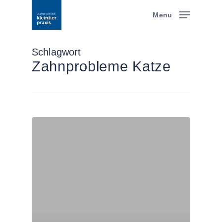
Skip
Menu
to
main
content
Schlagwort
Zahnprobleme Katze