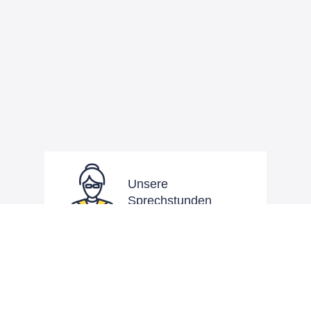
Unsere
Sprechstunden
Di, Mi, Fr
10 – 12 Uhr
Mo, Mi, Do
15 – 18 Uhr
und nach Vereinbarung
09232 83 53